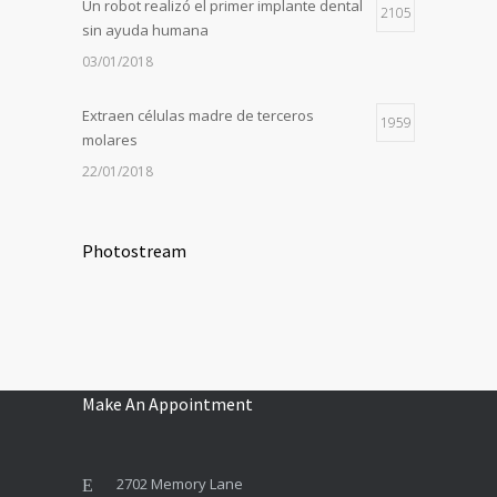
Un robot realizó el primer implante dental
2105
sin ayuda humana
03/01/2018
Extraen células madre de terceros
1959
molares
22/01/2018
Photostream
Make An Appointment
2702 Memory Lane