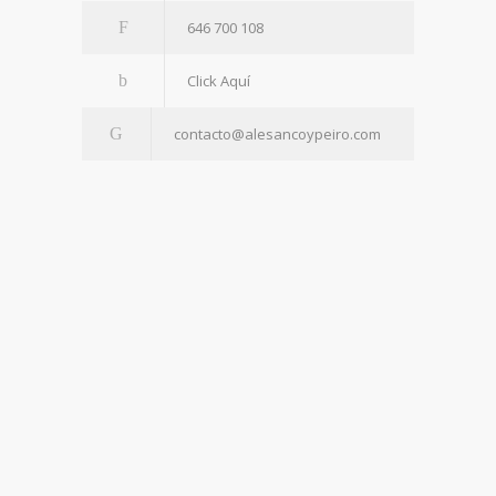
646 700 108
Click Aquí
contacto@alesancoypeiro.com