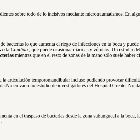
dientes sobre todo de lo incisivos mediante microtraumatismos. En algu
e bacterias lo que aumenta el riego de infecciones en tu boca y puede 
s o
la
Candida ,
que puede ocasionar diarreas y vómitos. Un estudio de
cterias
mientras que en el resto de zonas de la mano sólo suele haber ci
a la articulación temporomandibular incluso pudiendo provocar dificulta
a.No en vano un estudio de investigadores del Hospital Greater Noida d
damenta en el traspaso de bacterias desde la zona subungueal a la boca, l
.
uen