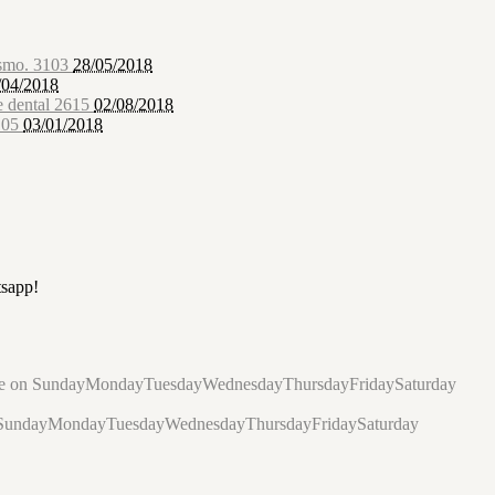
ismo.
3103
28/05/2018
/04/2018
e dental
2615
02/08/2018
105
03/01/2018
tsapp!
le on
Sunday
Monday
Tuesday
Wednesday
Thursday
Friday
Saturday
Sunday
Monday
Tuesday
Wednesday
Thursday
Friday
Saturday