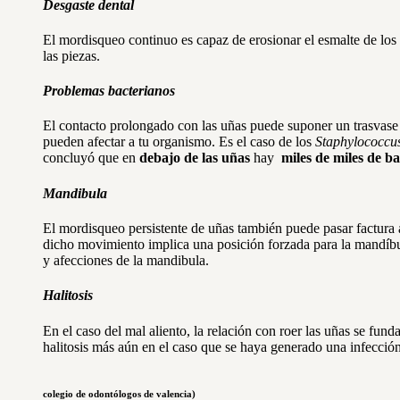
Desgaste dental
El mordisqueo continuo es capaz de erosionar el esmalte de los 
las piezas.
Problemas bacterianos
El contacto prolongado con las uñas puede suponer un trasvase d
pueden afectar a tu organismo. Es el caso de los
Sta
phyl
ococcu
concluyó que en
debajo de las uña
s
hay
miles de miles de ba
Mandibula
El mordisqueo persistente de uñas también puede pasar factura 
dicho movimiento implica una posición forzada para la mandíbul
y afecciones de la mandibula.
Halitosis
En el caso del mal aliento, la relación con roer las uñas se fun
halitosis más aún en el caso que se haya generado una infección
(F
colegio de odontólogos de valencia)