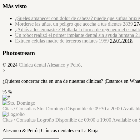
Más visto
¿Sueles amanecer con dolor de cabeza? puede que sufras brux
Morderse las uñas, un peligro que acecha a tus dientes
2839
27
¿Adiós a los empastes? Hallada la forma de regenerar el esmalt
Un robot realizó el primer implante dental sin ayuda humana
2
Extraen células madre de terceros molares
1959
22/01/2018
Photostream
© 2024
Clínica dental Alesanco y Peiró
.
×
¿Quieres concertar cita en una de nuestras clínicas? ¡Estamos en Wha
%
%
Citas / Consultas
Sto. Domingo
Disponible de
09:30
a
20:00
Availab
Citas / Consultas
Logroño
Disponible de
09:00
a
19:00
Available on
Alesanco & Peiró | Clínicas dentales en La Rioja