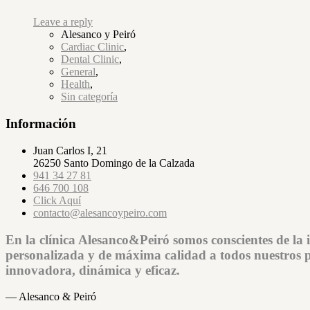
Leave a reply
Alesanco y Peiró
Cardiac Clinic
,
Dental Clinic
,
General
,
Health
,
Sin categoría
Información
Juan Carlos I, 21
26250 Santo Domingo de la Calzada
941 34 27 81
646 700 108
Click Aquí
contacto@alesancoypeiro.com
En la clínica Alesanco&Peiró somos conscientes de la 
personalizada y de máxima calidad a todos nuestros p
innovadora, dinámica y eficaz.
— Alesanco & Peiró