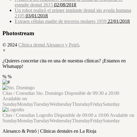
esmalte dental
2615
02/08/2018
Un robot realizó el primer implante dental sin ayuda humana
2105
03/01/2018
Extraen células madre de terceros molares
1959
22/01/2018
Photostream
© 2024
Clínica dental Alesanco y Peiró
.
×
¿Quieres concertar cita en una de nuestras clínicas? ¡Estamos en
Whatsapp!
%
%
Citas / Consultas
Sto. Domingo
Disponible de
09:30
a
20:00
Available on
Sunday
Monday
Tuesday
Wednesday
Thursday
Friday
Saturday
Citas / Consultas
Logroño
Disponible de
09:00
a
19:00
Available on
Sunday
Monday
Tuesday
Wednesday
Thursday
Friday
Saturday
Alesanco & Peiró | Clínicas dentales en La Rioja