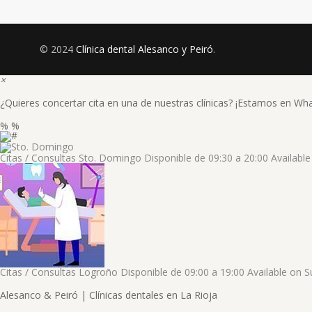
© 2024
Clínica dental Alesanco y Peiró
.
×
¿Quieres concertar cita en una de nuestras clínicas? ¡Estamos en Wh
%
%
Citas / Consultas
Sto. Domingo
Disponible de
09:30
a
20:00
Availabl
Citas / Consultas
Logroño
Disponible de
09:00
a
19:00
Available on
S
Alesanco & Peiró | Clínicas dentales en La Rioja