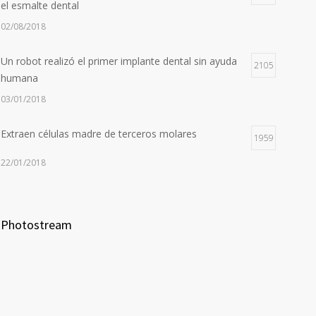
el esmalte dental
02/08/2018
Un robot realizó el primer implante dental sin ayuda
2105
humana
03/01/2018
Extraen células madre de terceros molares
1959
22/01/2018
Photostream