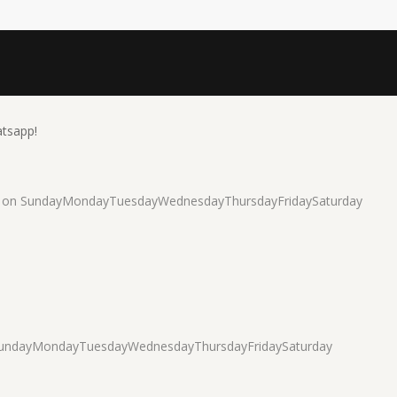
atsapp!
e on
Sunday
Monday
Tuesday
Wednesday
Thursday
Friday
Saturday
unday
Monday
Tuesday
Wednesday
Thursday
Friday
Saturday