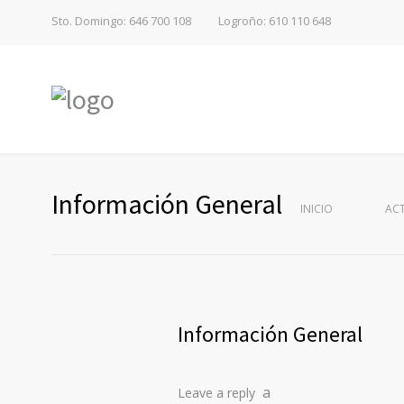
Sto. Domingo: 646 700 108
Logroño: 610 110 648
Información General
INICIO
AC
Información General
Leave a reply