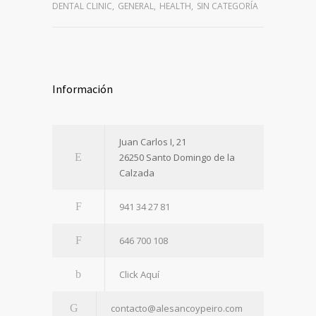
DENTAL CLINIC
,
GENERAL
,
HEALTH
,
SIN CATEGORÍA
Información
Juan Carlos I, 21
26250 Santo Domingo de la
Calzada
941 34 27 81
646 700 108
Click Aquí
contacto@alesancoypeiro.com