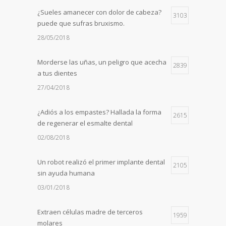
¿Sueles amanecer con dolor de cabeza?
3103
puede que sufras bruxismo.
28/05/2018
Morderse las uñas, un peligro que acecha
2839
a tus dientes
27/04/2018
¿Adiós a los empastes? Hallada la forma
2615
de regenerar el esmalte dental
02/08/2018
Un robot realizó el primer implante dental
2105
sin ayuda humana
03/01/2018
Extraen células madre de terceros
1959
molares