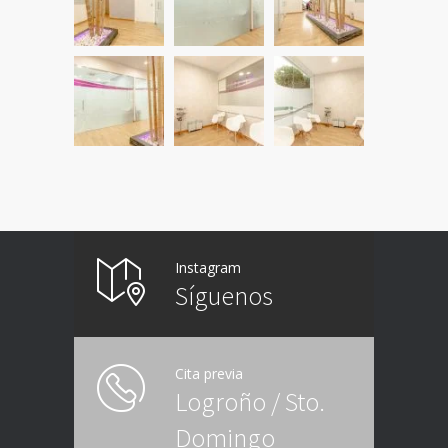
Instagram
Síguenos
Cita previa
Logroño
/
Sto.
Domingo