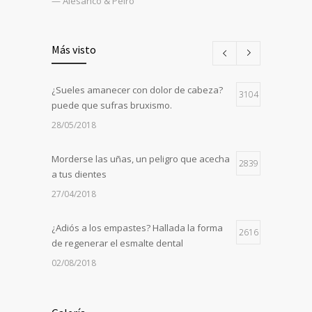
— Alesanco & Peiró
Más visto
¿Sueles amanecer con dolor de cabeza?
3104
puede que sufras bruxismo.
28/05/2018
Morderse las uñas, un peligro que acecha
2839
a tus dientes
27/04/2018
¿Adiós a los empastes? Hallada la forma
2616
de regenerar el esmalte dental
02/08/2018
Un robot realizó el primer implante dental
2105
sin ayuda humana