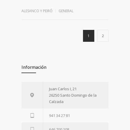
ALESANCO Y PEIRÓ
GENERAL
1
2
Información
Juan Carlos I, 21
26250 Santo Domingo de la
Calzada
941 34 27 81
646 700 108