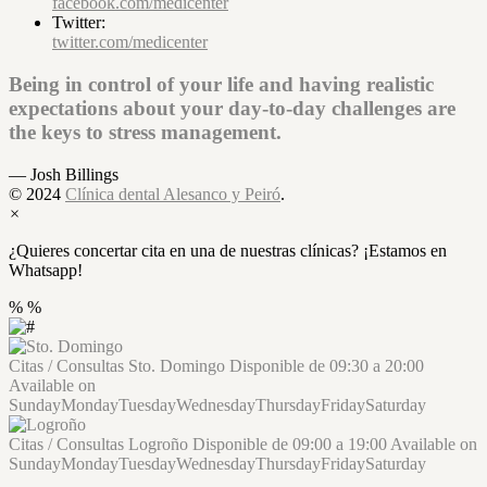
facebook.com/medicenter
Twitter:
twitter.com/medicenter
Being in control of your life and having realistic
expectations about your day-to-day challenges are
the keys to stress management.
— Josh Billings
© 2024
Clínica dental Alesanco y Peiró
.
×
¿Quieres concertar cita en una de nuestras clínicas? ¡Estamos en
Whatsapp!
%
%
Citas / Consultas
Sto. Domingo
Disponible de
09:30
a
20:00
Available on
Sunday
Monday
Tuesday
Wednesday
Thursday
Friday
Saturday
Citas / Consultas
Logroño
Disponible de
09:00
a
19:00
Available on
Sunday
Monday
Tuesday
Wednesday
Thursday
Friday
Saturday