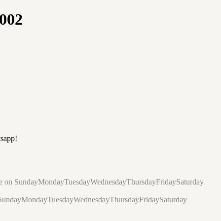
-002
tsapp!
le on
Sunday
Monday
Tuesday
Wednesday
Thursday
Friday
Saturday
Sunday
Monday
Tuesday
Wednesday
Thursday
Friday
Saturday